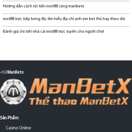
Hướng dẫn cách rút tiền mot88 cùng manbetx
mot88 trực tiếp bóng đá, tìm hiểu địa chỉ anh em bet thủ hay theo dõi
Đánh giá chi tiết nhà cái mot88 trực tuyến cho người chơi
<h3
ManBetx
Sản Phẩm
Casino Online