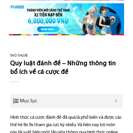
THỦ THUẬT
Quy luật đánh đề – Những thông tin
bổ ích về cá cược đề
Mục lục
Hình thức cá cược đánh đề đã quá là phổ biến và được các
thế hệ 8x 9x tham gia cực kỳ nhiều. Và hiện nay bộ môn
này lãi suất hiện một lần nữa thông qua hình thức online