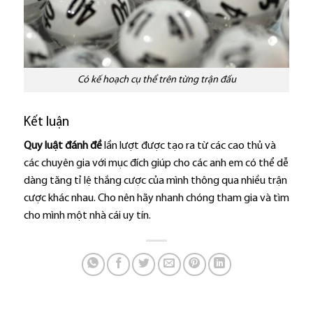
Có kế hoạch cụ thể trên từng trận đấu
Kết luận
Quy luật đánh đề
lần lượt được tạo ra từ các cao thủ và
các chuyên gia với mục đích giúp cho các anh em có thể dễ
dàng tăng tỉ lệ thắng cược của mình thông qua nhiều trận
cược khác nhau. Cho nên hãy nhanh chóng tham gia và tìm
cho mình một nhà cái uy tín.