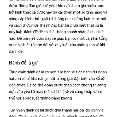
được đông đảo giới trẻ yêu thích và tham gia nhiều hơn.
Bởi hình thức cá cược này đã cải thiện một số tính năng và
nâng cấp hình thức giải trí thông qua những luật chơi mới
và cách thức mới. Thế nhưng bạn lại chưa biết thật sự là
quy luật đánh đề
để có thể thắng nhanh nhất là như thế
nào. Đề bài viết dưới đây sẽ giúp bạn có một cái nhìn tổng
quan và biết rõ hơn đối với quy luật của những con số khi
đánh đề.
Đánh đề là gì?
Thực chất đánh đề là có nghĩa là bạn sẽ tiến hành dự đoán
hai con số có khả năng nhất trong giải đặc biệt của
xổ số
kiến thiết. Để có thể đoán được theo cách thông thường
dựa vào yếu tố may mắn thì tỉ lệ sẽ vô cùng thấp và có
thể nói là xác suất thắng bằng không.
Tuy nhiên đánh đề lại được chia thành hai loại đó chính là
đánh đề theo xổ số miền Nam và miền Trung và đánh đề