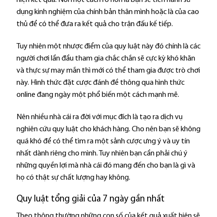
dụng kinh nghiệm của chính bản thân mình hoặc là của cao
thủ để có thể đưa ra kết quả cho trận đấu kế tiếp.
Tuy nhiên một nhược điểm của quy luật này đó chính là các
người chơi lần đầu tham gia chắc chắn sẽ cực kỳ khó khăn
và thực sự may mắn thì mới có thể tham gia được trò chơi
này. Hình thức đặt cược đánh đề thông qua hình thức
online đang ngày một phổ biến một cách mạnh mẽ.
Nên nhiều nhà cái ra đời với mục đích là tạo ra dịch vụ
nghiên cứu quy luật cho khách hàng. Cho nên bạn sẽ không
quá khó để có thể tìm ra một sảnh cược ưng ý và uy tín
nhất dành riêng cho mình. Tuy nhiên bạn cần phải chú ý
những quyền lợi mà nhà cái đó mang đến cho bạn là gì và
họ có thật sự chất lượng hay không.
Quy luật tổng giải của 7 ngày gần nhất
Theo thông thường những con số của kết quả xuất hiện sẽ