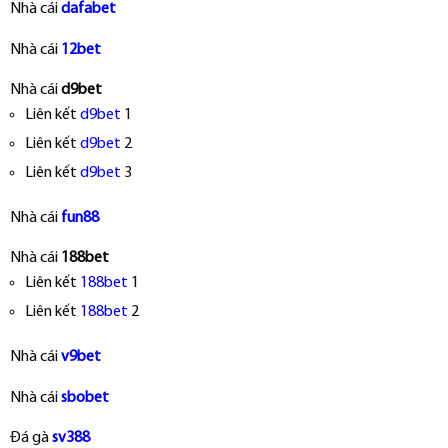
Nhà cái
dafabet
Nhà cái
12bet
Nhà cái
d9bet
Liên kết
d9bet
1
Liên kết
d9bet
2
Liên kết
d9bet
3
Nhà cái
fun88
Nhà cái
188bet
Liên kết
188bet
1
Liên kết
188bet
2
Nhà cái
v9bet
Nhà cái
sbobet
Đá gà
sv388