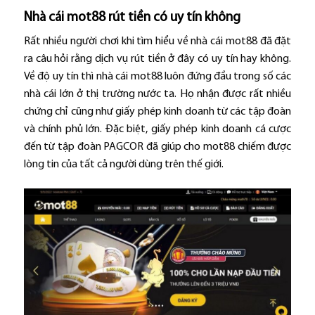
Nhà cái mot88 rút tiền có uy tín không
Rất nhiều người chơi khi tìm hiểu về nhà cái mot88 đã đặt
ra câu hỏi rằng dịch vụ rút tiền ở đây có uy tín hay không.
Về độ uy tín thì nhà cái mot88 luôn đứng đầu trong số các
nhà cái lớn ở thị trường nước ta. Họ nhận được rất nhiều
chứng chỉ cũng như giấy phép kinh doanh từ các tập đoàn
và chính phủ lớn. Đặc biệt, giấy phép kinh doanh cá cược
đến từ tập đoàn PAGCOR đã giúp cho mot88 chiếm được
lòng tin của tất cả người dùng trên thế giới.