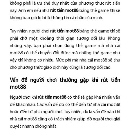
không phải là ưu thế duy nhất của phương thức rút tiền
này. Anh em nếu như
rút tiền mot88
bằng thẻ game thì sẽ
không bao giờ lo bị lộ thông tin cá nhân của mình.
Tuy nhiên, người chơi
rút tiền mot88
bằng thẻ game thì sẽ
phải chờ một khoảng thời gian tương đối lâu. Không
những vậy, bạn phải chọn đúng thẻ game mà nhà cái
mot88 có thể chuyển đổi được mà những thẻ game như
vậy thì không có nhiều. Mức phí mà nhà cái mot88 sẽ thu
cho phương thức giao dịch này cũng là tương đối cao.
Vấn đề người chơi thường gặp khi rút tiền
mot88
Người chơi khi
rút tiền mot88
có thể sẽ gặp khá nhiều vấn
đề khác nhau. Các vấn đề đó có thể đến từ nhà cái mot88
hoặc đến từ phía người chơi. Tuy nhiên, dù là vấn đề nào thì
nhà cái mot88 cũng có trách nhiệm giúp đỡ người chơi giải
quyết nhanh chóng nhất.