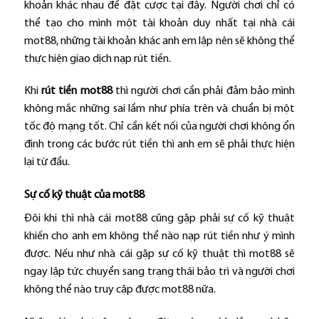
khoản khác nhau để đặt cược tại đây. Người chơi chỉ có
thể tạo cho mình một tài khoản duy nhất tại nhà cái
mot88, những tài khoản khác anh em lập nên sẽ không thể
thực hiện giao dịch nạp rút tiền.
Khi
rút tiền mot88
thì người chơi cần phải đảm bảo mình
không mắc những sai lầm như phía trên và chuẩn bị một
tốc độ mạng tốt. Chỉ cần kết nối của người chơi không ổn
định trong các bước rút tiền thì anh em sẽ phải thực hiện
lại từ đầu.
Sự cố kỹ thuật của mot88
Đôi khi thì nhà cái mot88 cũng gặp phải sự cố kỹ thuật
khiến cho anh em không thể nào nạp rút tiền như ý mình
được. Nếu như nhà cái gặp sự cố kỹ thuật thì mot88 sẽ
ngay lập tức chuyển sang trạng thái bảo trì và người chơi
không thể nào truy cập được mot88 nữa.