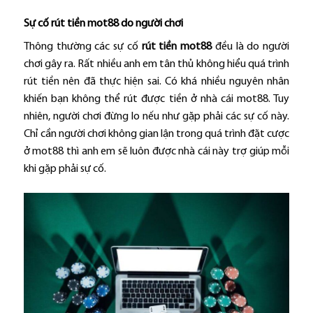
Sự cố rút tiền mot88 do người chơi
Thông thường các sự cố
rút tiền mot88
đều là do người
chơi gây ra. Rất nhiều anh em tân thủ không hiểu quá trình
rút tiền nên đã thực hiện sai. Có khá nhiều nguyên nhân
khiến bạn không thể rút được tiền ở nhà cái mot88. Tuy
nhiên, người chơi đừng lo nếu như gặp phải các sự cố này.
Chỉ cần người chơi không gian lận trong quá trình đặt cược
ở mot88 thì anh em sẽ luôn được nhà cái này trợ giúp mỗi
khi gặp phải sự cố.