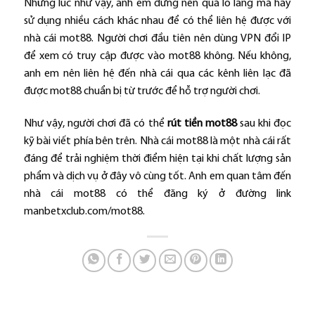
Những lúc như vậy, anh em đừng nên quá lo lắng mà hãy
sử dụng nhiều cách khác nhau để có thể liên hệ được với
nhà cái mot88. Người chơi đầu tiên nên dùng VPN đổi IP
để xem có truy cập được vào mot88 không. Nếu không,
anh em nên liên hệ đến nhà cái qua các kênh liên lạc đã
được mot88 chuẩn bị từ trước để hỗ trợ người chơi.
Như vậy, người chơi đã có thể
rút tiền mot88
sau khi đọc
kỹ bài viết phía bên trên. Nhà cái mot88 là một nhà cái rất
đáng để trải nghiệm thời điểm hiện tại khi chất lượng sản
phẩm và dịch vụ ở đây vô cùng tốt. Anh em quan tâm đến
nhà cái mot88 có thể đăng ký ở đường link
manbetxclub.com/mot88
.