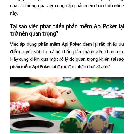
nhà cái thông qua việc cung cấp phần mềm trò chơi online
này.
Tại sao việc phát triển phần mềm Api Poker lại
trở nên quan trọng?
Việc áp dụng
phần mềm Api Poker
đem lại rất nhiều ưu
điểm tuyệt vời cho cả hệ thống lẫn thành viên tham gia.
Hãy cùng điểm qua một số lý do quan trọng khiến tại sao
phần mềm Api Poker
lại được đón nhận như vậy nhé: