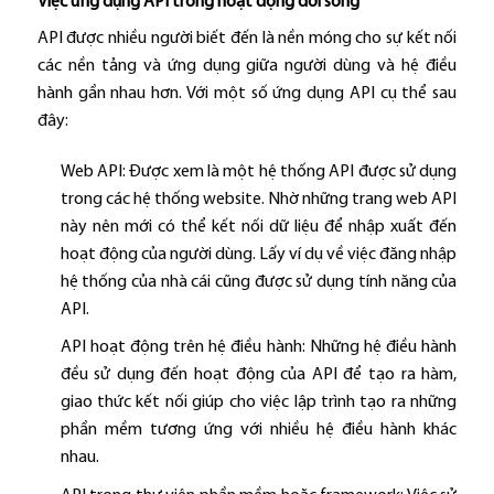
Việc ứng dụng API trong hoạt động đời sống
API được nhiều người biết đến là nền móng cho sự kết nối
các nền tảng và ứng dụng giữa người dùng và hệ điều
hành gần nhau hơn. Với một số ứng dụng API cụ thể sau
đây:
Web API: Được xem là một hệ thống API được sử dụng
trong các hệ thống website. Nhờ những trang web API
này nên mới có thể kết nối dữ liệu để nhập xuất đến
hoạt động của người dùng. Lấy ví dụ về việc đăng nhập
hệ thống của nhà cái cũng được sử dụng tính năng của
API.
API hoạt động trên hệ điều hành: Những hệ điều hành
đều sử dụng đến hoạt động của API để tạo ra hàm,
giao thức kết nối giúp cho việc lập trình tạo ra những
phần mềm tương ứng với nhiều hệ điều hành khác
nhau.