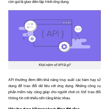
còn gọi là giao diện lập trình ứng dụng.
Khái niệm về API là gì?
API thường đem đến khả năng truy xuất các hàm hay sử
dụng để trao đổi dữ liệu với ứng dụng. Những công cụ
phần mềm này cũng giúp cho người chơi có thể trao đổi
thông tin với nhiều nền tảng khác nhau.