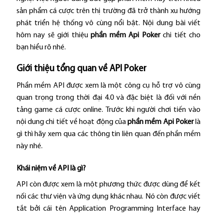
sản phẩm cá cược trên thị trường đã trở thành xu hướng
phát triển hệ thống vô cùng nổi bật. Nội dung bài viết
hôm nay sẽ giới thiệu
phần mềm Api Poker
chi tiết cho
bạn hiểu rõ nhé.
Giới thiệu tổng quan về API Poker
Phần mềm API được xem là một công cụ hỗ trợ vô cùng
quan trọng trong thời đại 4.0 và đặc biệt là đối với nền
tảng game cá cược online. Trước khi người chơi tiến vào
nội dung chi tiết về hoạt động của
phần mềm Api Poker
là
gì thì hãy xem qua các thông tin liên quan đến phần mềm
này nhé.
Khái niệm về API là gì?
API còn được xem là một phương thức được dùng để kết
nối các thư viện và ứng dụng khác nhau. Nó còn được viết
tắt bởi cái tên Application Programming Interface hay