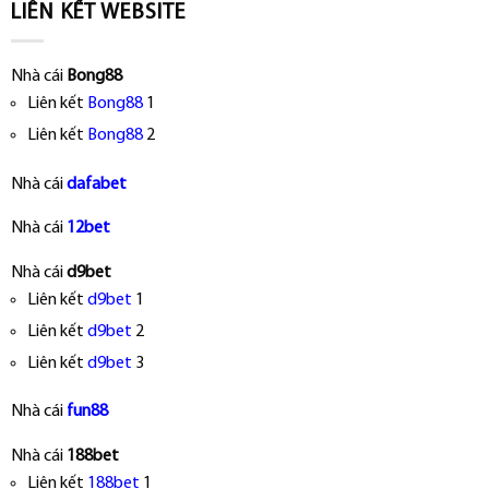
LIÊN KẾT WEBSITE
Nhà cái
Bong88
Liên kết
Bong88
1
Liên kết
Bong88
2
Nhà cái
dafabet
Nhà cái
12bet
Nhà cái
d9bet
Liên kết
d9bet
1
Liên kết
d9bet
2
Liên kết
d9bet
3
Nhà cái
fun88
Nhà cái
188bet
Liên kết
188bet
1