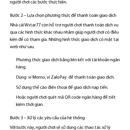
người chơi các bước thực hiện.
Bước 2 – Lựa chọn phương thức để thanh toán giao dịch
Nhà cái Wstar77 còn hỗ trợ người chơi thanh toán dịch vụ
qua các hình thức khác nhau nhằm giúp người chơi có điều
kiện để có tham gia. Những hình thức giao dịch có mặt tại
web như sau.
Phương thức giao dịch bằng liên kết với tài khoản ngân
hàng.
Dùng ví Momo, ví ZaloPay để thanh toán giao dịch.
Sử dụng thẻ cào điện thoại để giao dịch nạp tiền.
Hoặc người chơi quét mã QR code ngân hàng để tiết
kiệm thời gian.
Bước 3 – Xử lý các yêu cầu của hệ thống
Với bước này, người chơi sẽ sử dụng các thao tác xử lý