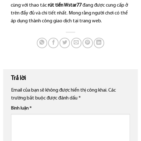
cùng với thao tác
rút tiền Wstar77
đang được cung cấp ở
trên đầy đủ và chi tiết nhất. Mong rằng người chơi có thể
áp dụng thành công giao dịch tại trang web.
Trả lời
Email của bạn sẽ không được hiển thị công khai.
Các
trường bắt buộc được đánh dấu
*
Bình luận
*