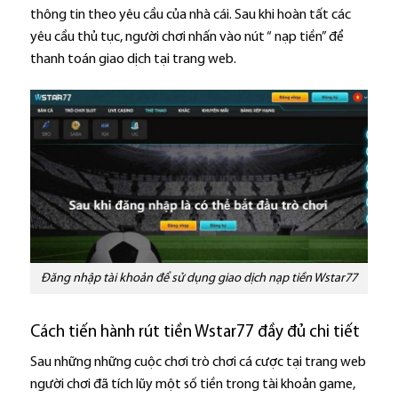
thông tin theo yêu cầu của nhà cái. Sau khi hoàn tất các
yêu cầu thủ tục, người chơi nhấn vào nút “ nạp tiền” để
thanh toán giao dịch tại trang web.
Đăng nhập tài khoản để sử dụng giao dịch nạp tiền Wstar77
Cách tiến hành rút tiền Wstar77 đầy đủ chi tiết
Sau những những cuộc chơi trò chơi cá cược tại trang web
người chơi đã tích lũy một số tiền trong tài khoản game,