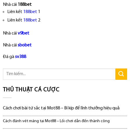
Nhà cái
188bet
Liên kết
188bet
1
Liên kết
188bet
2
Nhà cái
v9bet
Nhà cái
sbobet
Đá gà
sv388
THỦ THUẬT CÁ CƯỢC
Cách chơi bài tứ sắc tại Mot88 – Bí kíp để lĩnh thưởng hiệu quả
Cách đánh vét máng tại Mot88 – Lối chơi dẫn đến thành công