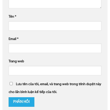
Tên
*
Email
*
Trang web
Lưu tên của tôi, email, và trang web trong trình duyệt này
cho lần bình luận kế tiếp của tôi.