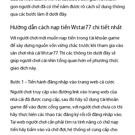
gọn người chơi đã có thể nắm được rõ cách sử dụng thông
qua các bước làm ở dưới đây.
Hướng dẫn cách nạp tiền Wstar77 chi tiết nhất
Với người chơi mới muốn nạp tiền trong tài khoản game
để xây dựng nguồn vốn vững chắc trước khi tham gia vào
sân chơi nhà cái Wstar77. Thì các thông tin dưới đây sẽ
giúp người chơi cái nhìn tổng quan hơn về phương thức
giao dịch này.
Bước 1 – Tiến hành đăng nhập vào trang web cá cược
Người chơi truy cập vào đường link vào trang web của
nhà cái đã được cung cấp, sau đó hãy sử dụng tài khoản
game để vào được cổng game, với người chơi chưa có thì
hãy thực hiện các thao tác đăng ký rồi rồi đăng nhập vào.
Tại web người chơi cần phải tìm ra tính năng có chữ nạp
tiền hãy bấm vào và chờ đợi, hệ thống sẽ cung cấp cho