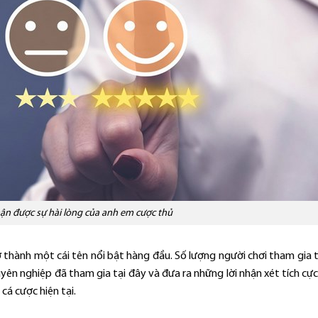
ận được sự hài lòng của anh em cược thủ
 thành một cái tên nổi bật hàng đầu. Số lượng người chơi tham gia tạ
uyên nghiệp đã tham gia tại đây và đưa ra những lời nhận xét tích cực
cá cược hiện tại.