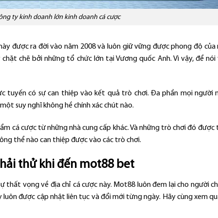
ông ty kinh doanh lớn kinh doanh cá cược
i này được ra đời vào năm 2008 và luôn giữ vững được phong độ của
chặt chẽ bởi những tổ chức lớn tại Vương quốc Anh. Vì vậy, để nói
ực tuyến có sự can thiệp vào kết quả trò chơi. Đa phần mọi người 
à một suy nghĩ không hề chính xác chút nào.
hẩm cá cược từ những nhà cung cấp khác. Và những trò chơi đó được
ông thể nào can thiệp được vào các trò chơi.
hải thử khi đến mot88 bet
ự thất vọng về địa chỉ cá cược này. Mot88 luôn đem lại cho người c
y luôn được cập nhật liên tục và đổi mới từng ngày. Hãy cùng xem q