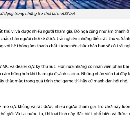
ử dụng trong những trò chơi tại mot88 bet
 rất thú vị và được nhiều người tham gia. Đồ họa cũng như âm thanh ở
, chắc chắn người chơi sẽ được trải nghiệm những điều rất thú vị. Sảnh
g với hệ thống âm thanh chất lượng nên chắc chắn bạn sẽ có trải n
ữ MC và dealer cực kỳ thu hút. Hơn nữa những cô nhân viên phân bài
có cảm hứng hơn khi tham gia ở sảnh casino. Những nhân viên tại đây l
thấy thắc mắc trong quá trình chơi game thì hãy cứ mạnh dạn hỏi nhé.
 mô cực khủng và rất được nhiều người tham gia. Trò chơi này luô
 giới. Và tại nước ta, thì loại hình này đặc biệt phổ biến và được