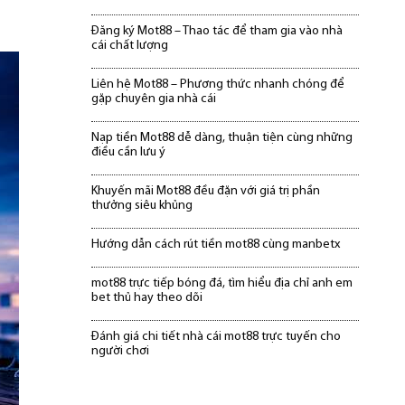
Đăng ký Mot88 – Thao tác để tham gia vào nhà
cái chất lượng
Liên hệ Mot88 – Phương thức nhanh chóng để
gặp chuyên gia nhà cái
Nạp tiền Mot88 dễ dàng, thuận tiện cùng những
điều cần lưu ý
Khuyến mãi Mot88 đều đặn với giá trị phần
thưởng siêu khủng
Hướng dẫn cách rút tiền mot88 cùng manbetx
mot88 trực tiếp bóng đá, tìm hiểu địa chỉ anh em
bet thủ hay theo dõi
Đánh giá chi tiết nhà cái mot88 trực tuyến cho
người chơi