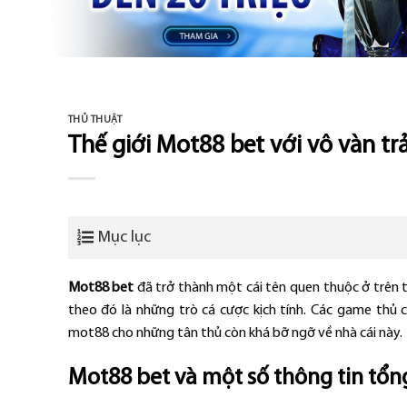
THỦ THUẬT
Thế giới Mot88 bet với vô vàn tr
Mục lục
Mot88 bet
đã trở thành một cái tên quen thuộc ở trên th
theo đó là những trò cá cược kịch tính. Các game thủ 
mot88 cho những tân thủ còn khá bỡ ngỡ về nhà cái này.
Mot88 bet và một số thông tin tổn