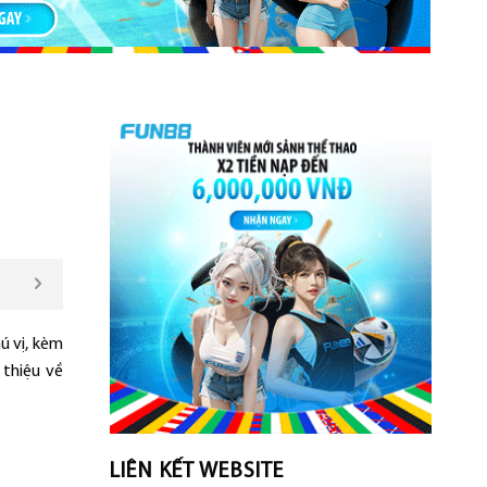
ú vị, kèm
 thiệu về
LIÊN KẾT WEBSITE