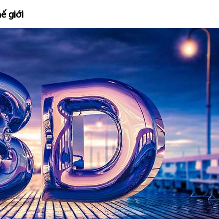
ế giới