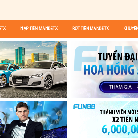
ETX
NẠP TIỀN MANBETX
RÚT TIỀN MANBETX
KHUYẾ