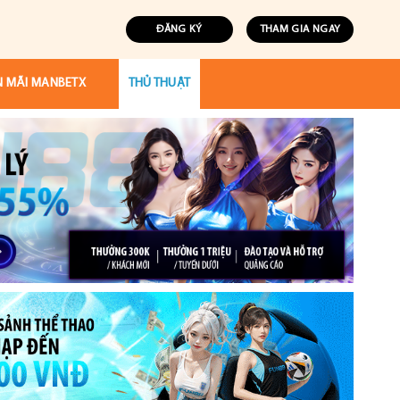
ĐĂNG KÝ
THAM GIA NGAY
N MÃI MANBETX
THỦ THUẬT