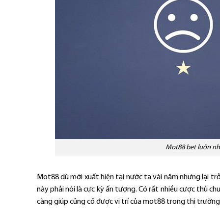
Mot88 bet luôn nh
Mot88 dù mới xuất hiện tại nước ta vài năm nhưng lại trở
này phải nói là cực kỳ ấn tượng. Có rất nhiều cược thủ ch
càng giúp củng cố được vị trí của mot88 trong thị trường 