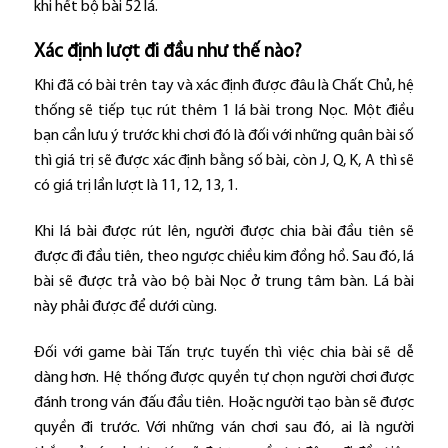
khi hết bộ bài 52 lá.
Xác định lượt đi đầu như thế nào?
Khi đã có bài trên tay và xác định được đâu là Chất Chủ, hệ
thống sẽ tiếp tục rút thêm 1 lá bài trong Nọc. Một điều
bạn cần lưu ý trước khi chơi đó là đối với những quân bài số
thì giá trị sẽ được xác định bằng số bài, còn J, Q, K, A thì sẽ
có giá trị lần lượt là 11, 12, 13, 1.
Khi lá bài được rút lên, người được chia bài đầu tiên sẽ
được đi đầu tiên, theo ngược chiều kim đồng hồ. Sau đó, lá
bài sẽ được trả vào bộ bài Nọc ở trung tâm bàn. Lá bài
này phải được để dưới cùng.
Đối với game bài Tấn trực tuyến thì việc chia bài sẽ dễ
dàng hơn. Hệ thống được quyền tự chọn người chơi được
đánh trong ván đấu đầu tiên. Hoặc người tạo bàn sẽ được
quyền đi trước. Với những ván chơi sau đó, ai là người