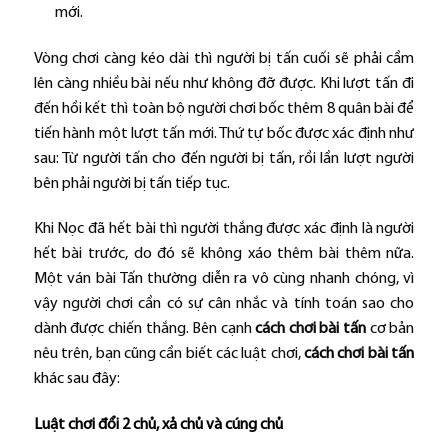
mới.
Vòng chơi càng kéo dài thì người bị tấn cuối sẽ phải cầm
lên càng nhiều bài nếu như không đỡ được. Khi lượt tấn đi
đến hồi kết thì toàn bộ người chơi bốc thêm 8 quân bài để
tiến hành một lượt tấn mới. Thứ tự bốc được xác định như
sau: Từ người tấn cho đến người bị tấn, rồi lần lượt người
bên phải người bị tấn tiếp tục.
Khi Nọc đã hết bài thì người thắng được xác định là người
hết bài trước, do đó sẽ không xáo thêm bài thêm nữa.
Một ván bài Tấn thường diễn ra vô cùng nhanh chóng, vì
vậy người chơi cần có sự cân nhắc và tính toán sao cho
dành được chiến thắng. Bên cạnh
cách chơi bài tấn
cơ bản
nêu trên, bạn cũng cần biết các luật chơi,
cách chơi bài tấn
khác sau đây:
Luật chơi đổi 2 chủ, xả chủ và cúng chủ