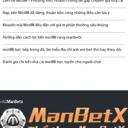
Liên hệ Mot88 – Phương thức nhanh chóng để gặp chuyên gia nhà cái
Nạp tiền Mot88 dễ dàng, thuận tiện cùng những điều cần lưu ý
Khuyến mãi Mot88 đều đặn với giá trị phần thưởng siêu khủng
Hướng dẫn cách rút tiền mot88 cùng manbetx
mot88 trực tiếp bóng đá, tìm hiểu địa chỉ anh em bet thủ hay theo dõi
Đánh giá chi tiết nhà cái mot88 trực tuyến cho người chơi
<h3
ManBetx