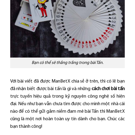
Bạn có thể sẽ thắng trắng trong bài Tấn.
Với bài viết đã được
ManBetX
chia sẻ ở trên, thì có lẽ bạn
đã nhận biết được bài tấn là gì và những
cách chơi bài tấn
trực tuyến hiệu quả trong kỷ nguyên công nghệ số hiện
đại. Nếu như bạn vẫn chưa tìm được cho mình một nhà cái
nào để có thể gửi gắm niềm đam mê bài Tấn thì ManBetX
cũng là một nơi hoàn toàn uy tín dành cho bạn. Chúc các
bạn thành công!