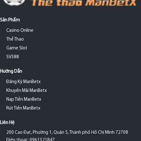
Sản Phẩm
Casino Online
Thể Thao
Game Slot
SV388
Hướng Dẫn
Đăng Ký ManBetx
Khuyến Mãi ManBetx
Nạp Tiền ManBetx
Rút Tiền ManBetx
Liên Hệ
200 Cao Đạt, Phường 1, Quận 5, Thành phố Hồ Chí Minh 72708
Điện thoại:: 0961321847