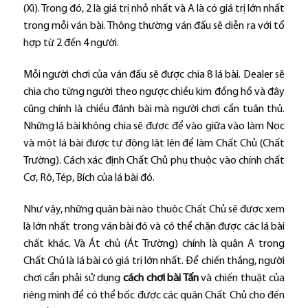
(Xì). Trong đó, 2 là giá trị nhỏ nhất và A là có giá trị lớn nhất
trong mỗi ván bài. Thông thường ván đấu sẽ diễn ra với tổ
hợp từ 2 đến 4 người.
Mỗi người chơi của ván đấu sẽ được chia 8 lá bài. Dealer sẽ
chia cho từng người theo ngược chiều kim đồng hồ và đây
cũng chính là chiều đánh bài mà người chơi cần tuân thủ.
Những lá bài không chia sẽ được để vào giữa vào làm Nọc
và một lá bài được tự động lật lên để làm Chất Chủ (Chất
Trường). Cách xác định Chất Chủ phụ thuộc vào chính chất
Cơ, Rô, Tép, Bích của lá bài đó.
Như vậy, những quân bài nào thuộc Chất Chủ sẽ được xem
là lớn nhất trong ván bài đó và có thể chặn được các lá bài
chất khác. Và Át chủ (Át Trường) chính là quân A trong
Chất Chủ là lá bài có giá trị lớn nhất. Để chiến thắng, người
chơi cần phải sử dụng
cách chơi bài Tấn
và chiến thuật của
riêng mình để có thể bốc được các quân Chất Chủ cho đến