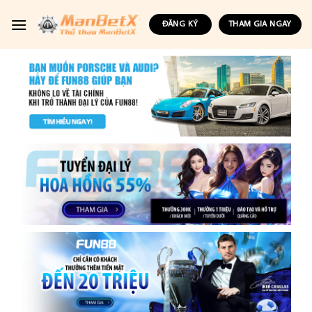
Skip
to
ĐĂNG KÝ
THAM GIA NGAY
content