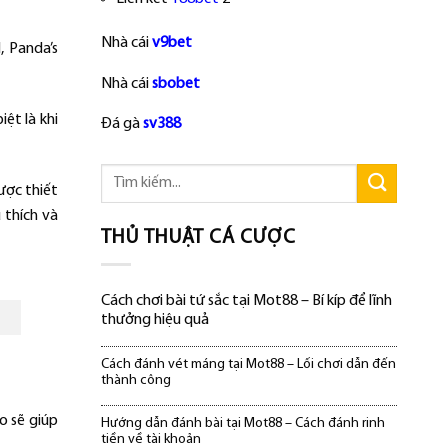
Nhà cái
v9bet
, Panda’s
Nhà cái
sbobet
ệt là khi
Đá gà
sv388
ược thiết
 thích và
THỦ THUẬT CÁ CƯỢC
Cách chơi bài tứ sắc tại Mot88 – Bí kíp để lĩnh
thưởng hiệu quả
Cách đánh vét máng tại Mot88 – Lối chơi dẫn đến
thành công
o sẽ giúp
Hướng dẫn đánh bài tại Mot88 – Cách đánh rinh
tiền về tài khoản