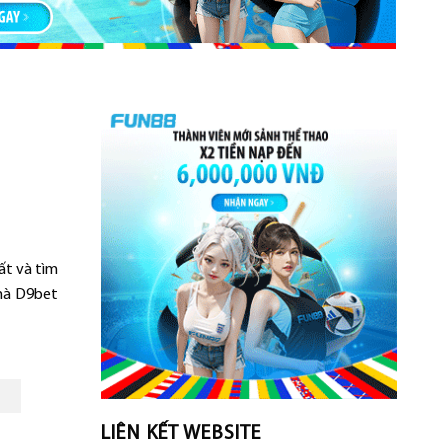
ất và tìm
 mà D9bet
LIÊN KẾT WEBSITE