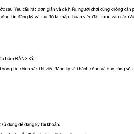
c sau. Yêu cầu rất đơn giản và dễ hiểu, người chơi cũng không cần 
thông tin đăng ký và sau đó là chấp thuận việc đặt cược vào các
các
au đó bấm ĐĂNG KÝ.
thông tin chính xác thì việc đăng ký sẽ thành công và bạn cũng sẽ s
 sử dụng để đăng ký tài khoản.