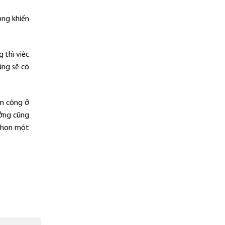
ông khiến
 thì việc
ũng sẽ có
ểm cộng ở
ưởng cũng
 chọn một