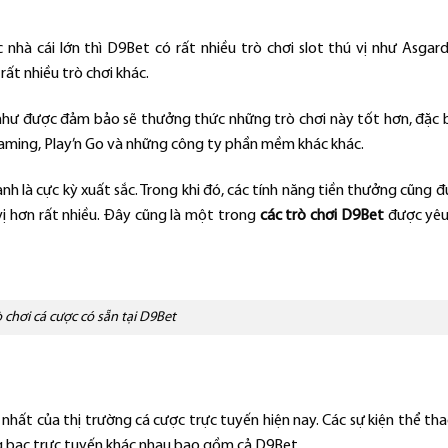
nhà cái lớn thì D9Bet có rất nhiều trò chơi slot thú vị như Asgard
rất nhiều trò chơi khác.
 như được đảm bảo sẽ thưởng thức những trò chơi này tốt hơn, đặc bi
gaming, Play’n Go và những công ty phần mềm khác khác.
h là cực kỳ xuất sắc. Trong khi đó, các tính năng tiền thưởng cũng đ
vị hơn rất nhiều. Đây cũng là một trong
các trò chơi D9Bet
được yêu
ò chơi cá cược có sẵn tại D9Bet
hất của thị trường cá cược trực tuyến hiện nay. Các sự kiện thể tha
ng bạc trực tuyến khác nhau bao gồm cả D9Bet.