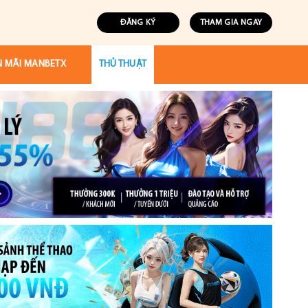
ĐĂNG KÝ
THAM GIA NGAY
N MÃI MANBETX
THỦ THUẬT