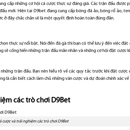
cung cấp những cơ hội cá cược thực sự đáng giá. Các trận đấu được 
n đấu mới. Hiện tại D9bet đang cung cấp bóng đá ảo, bóng rổ ảo, te
ược ở đây chắc chắn sẽ là một quyết định hoàn toàn đúng đắn.
chọn thực sự nổi bật. Nói đến đá gà thì bạn có thể lưu ý đến việc đặt
ng sẽ cống hiến những trận đấu mãn nhãn và những cơ hội đặt cược 
 những trận đấu. Bạn nên hiểu rõ về các quy tắc trước khi đặt cược 
ng là cần biết cách làm chủ những ván cược và dự đoán chính xác về
iệm các trò chơi D9Bet
 cược và trải nghiệm các trò chơi D9Bet