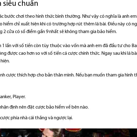
 siêu chuẩn
 bước chơi theo hình thức bình thường. Như vậy có nghĩa là anh em 
hiểm chỉ xuất hiện khi có trường hợp rút thêm lá bài. Điều này có ng
ng 2 cửa có số điểm gần 9 nhất sẽ không tham gia bảo hiểm.
 1 lần với số tiền còn tùy thuộc vào vốn mà anh em đã đầu tư cho Ba
ng được cao hơn so với số tiền cá cược chính thức. Ngay sau khi lá bà
 hiện.
hỉnh cược thích hợp cho bản thân mình. Nếu bạn muốn tham gia hình 
anker, Player.
 nhận định nên đặt cược bảo hiểm về bên nào.
cược phía nhà cái thắng và ngược lại.