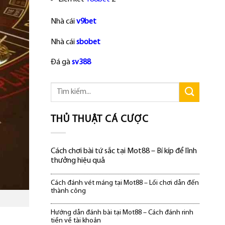
Nhà cái
v9bet
Nhà cái
sbobet
Đá gà
sv388
THỦ THUẬT CÁ CƯỢC
Cách chơi bài tứ sắc tại Mot88 – Bí kíp để lĩnh
thưởng hiệu quả
Cách đánh vét máng tại Mot88 – Lối chơi dẫn đến
thành công
Hướng dẫn đánh bài tại Mot88 – Cách đánh rinh
tiền về tài khoản