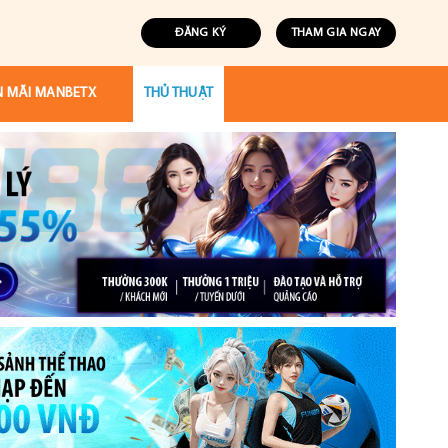
ĐĂNG KÝ
THAM GIA NGAY
N MÃI MANBETX
THỦ THUẬT