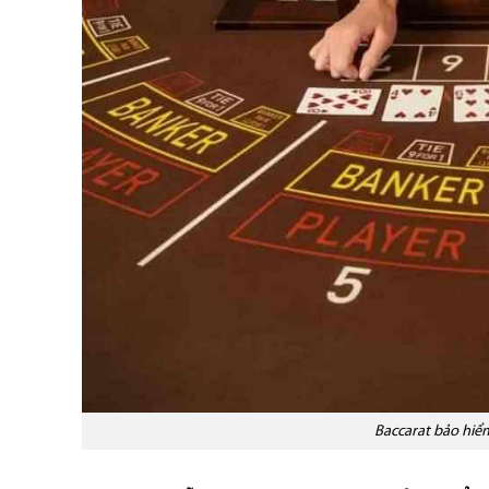
Baccarat bảo hiểm