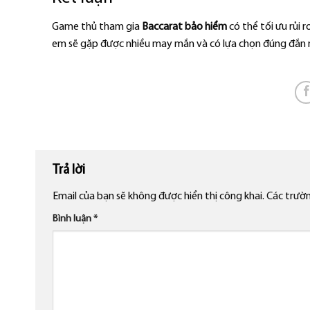
Game thủ tham gia
Baccarat bảo hiểm
có thể tối ưu rủi 
em sẽ gặp được nhiều may mắn và có lựa chọn đúng đắn n
Trả lời
Email của bạn sẽ không được hiển thị công khai.
Các trườ
Bình luận
*